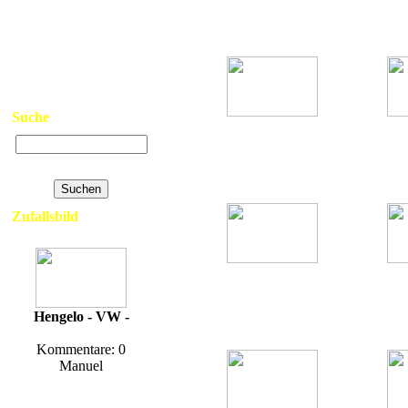
>
Neue Bilder
Thalfang am Erbeskopf
Thalfa
>
Top Bilder
Hits: 1814
>
Kontakt
>
Links
>
Datenschutzerklärung
>
Impressum
Suche
Gräfendhron
H
- TSF -
- T
Thalfang am Erbeskopf
Thalfa
Erweiterte Suche
Hits: 1273
Zufallsbild
Thalfang
- ELW 1 -
- 
Thalfang am Erbeskopf
Thalfa
Hengelo - VW -
Hits: 1862
Kommentare: 0
Manuel