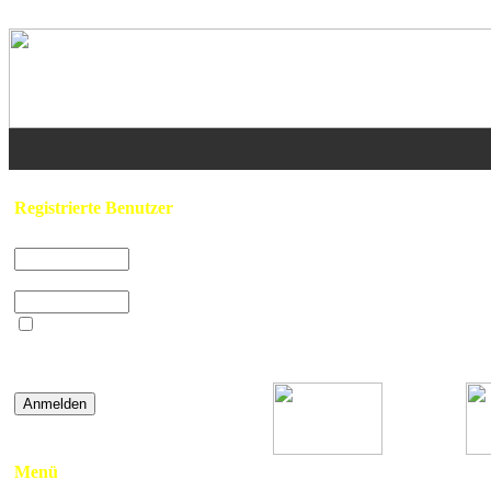
Home
/
Feuerwehr & Rettungsdienst
Registrierte Benutzer
Benutzername:
Passwort:
Beim nächsten
Gefunden: 17 Bild(er) auf 1 Seite(n). 
Besuch automatisch
anmelden?
»
Password vergessen
Berglicht
Menü
- TSF - a.D.