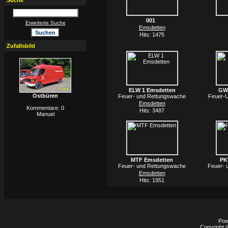
Suche
001
Erweiterte Suche
Emsdetten
Hits: 1475
Zufallsbild
ELW 1 Emsdetten
GW
Ostbüren
Feuer- und Rettungswache
Feuer-
Emsdetten
Kommentare: 0
Hits: 3487
Manuel
MTF Emsdetten
PK
Feuer- und Rettungswache
Feuer- 
Emsdetten
Hits: 1951
Pow
Copyright