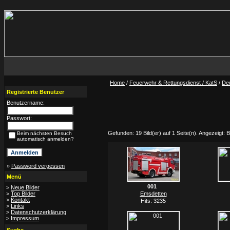
Home
/
Feuerwehr & Rettungsdienst / KatS
/
De
Registrierte Benutzer
Benutzername:
Passwort:
Gefunden: 19 Bild(er) auf 1 Seite(n). Angezeigt: Bi
Beim nächsten Besuch
automatisch anmelden?
»
Password vergessen
Menü
001
>
Neue Bilder
>
Top Bilder
Emsdetten
>
Kontakt
Hits: 3235
>
Links
>
Datenschutzerklärung
>
Impressum