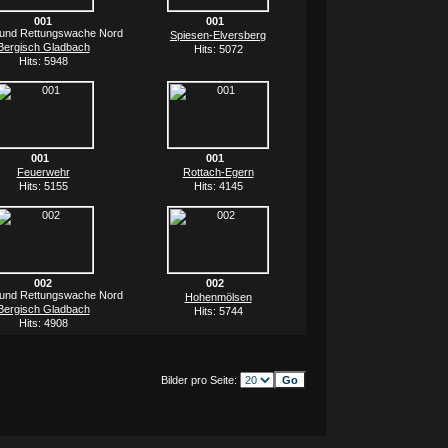
001
001
 und Rettungswache Nord
Spiesen-Elversberg
Bergisch Gladbach
Hits: 5072
Hits: 5948
001
001
Feuerwehr
Rottach-Egern
Hits: 5155
Hits: 4145
002
002
 und Rettungswache Nord
Hohenmölsen
Bergisch Gladbach
Hits: 5744
Hits: 4908
Bilder pro Seite: