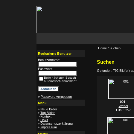
Home
/ Suchen
Registrierte Benutzer
Benutzername:
Suchen
Passwort:
Gefunden: 792 Bild(er) auf
Beim nächsten Besuch
automatisch anmelden?
»
Password vergessen
001
Menü
Wetter
>
Neue Bilder
Hits: 5257
>
Top Bilder
>
Kontakt
>
Links
>
Datenschutzerklärung
>
Impressum