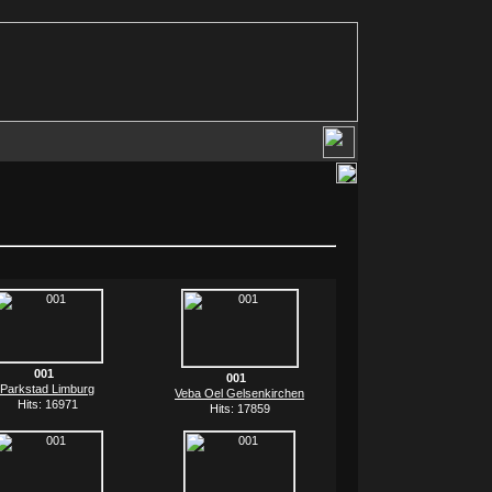
001
001
Parkstad Limburg
Veba Oel Gelsenkirchen
Hits: 16971
Hits: 17859