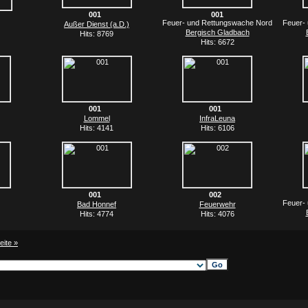
001
001
Feuer- und Rettungswache Nord
Feuer-
Außer Dienst (a.D.)
Bergisch Gladbach
Hits: 8769
Hits: 6672
001
001
Lommel
InfraLeuna
Hits: 4141
Hits: 6106
001
002
Feuer-
Bad Honnef
Feuerwehr
Hits: 4774
Hits: 4076
eite »