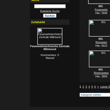
Suche
001
Feuerwehr
Erweiterte Suche
Hits: 3599
Zufallsbild
001
Remagen
Hits: 5622
Feuerwehrtechnische Zentrale
Wittmund
Kommentare: 0
Manuel
001
Rheinstetten
Hits: 3806
1
2
3
4
5
6
»
Letzte S