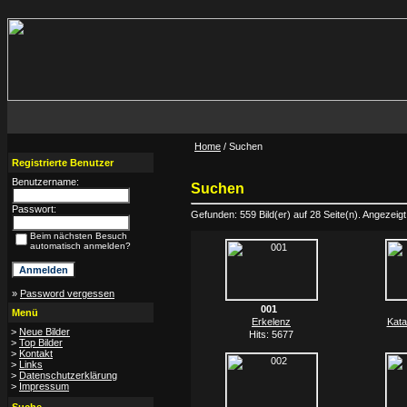
Home
/ Suchen
Registrierte Benutzer
Benutzername:
Suchen
Passwort:
Gefunden: 559 Bild(er) auf 28 Seite(n). Angezeigt:
Beim nächsten Besuch
automatisch anmelden?
»
Password vergessen
001
Menü
Erkelenz
Kata
>
Neue Bilder
Hits: 5677
>
Top Bilder
>
Kontakt
>
Links
>
Datenschutzerklärung
>
Impressum