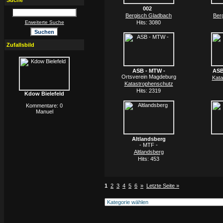
Suche
002
Bergisch Gladbach
Ber
Erweiterte Suche
Hits: 3080
Zufallsbild
ASB - MTW -
ASB
Ortsverein Magdeburg
Kata
Katastrophenschutz
Hits: 2319
Kdow Bielefeld
Kommentare: 0
Manuel
Altlandsberg
- MTF -
Altlandsberg
Hits: 453
1
2
3
4
5
6
»
Letzte Seite »