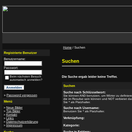
Home
/ Suchen
Registrierte Benutzer
Benutzername:
Suchen
Passwort:
Beim nächsten Besuch
Die Suche ergab leider keine Treffer.
automatisch anmelden?
Suchen
Suche nach Schlüsselwort:
»
Password vergessen
Sie können AND benutzen, um Wörter zu definiere
die im Resultat sein können und NOT verbietet da
Menü
Sie * als Platzhalter.
>
Neue Bilder
Suche nach Username:
>
Top Bilder
Benutzen Sie * als Platzhalter.
>
Kontakt
Verknüpfung:
>
Links
>
Datenschutzerklärung
>
Impressum
Kategorie:
Suche in Feldern: