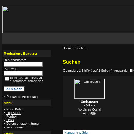
Home
/ Suchen
Registrierte Benutzer
Benutzername:
Suchen
Passwort:
Gefunden: 1 Bild(er) auf 1 Seite(n). Angezeigt: Bil
Beim nächsten Besuch
automatisch anmelden?
»
Password vergessen
Umhausen
Menü
- MTF -
>
Neue Bilder
Vorderes Ötztal
>
Top Bilder
Hits: 689
>
Kontakt
>
Links
>
Datenschutzerklärung
>
Impressum