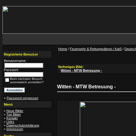
Home
/
Feuerwehr & Rettungsdienst / KatS
/
Deutsc
Registrierte Benutzer
Benutzername:
Vorheriges Bild:
Passwort:
Witten - MTW Betreuung -
Beim nächsten Besuch
automatisch anmelden?
Witten - MTW Betreuung -
»
Password vergessen
Menü
>
Neue Bilder
>
Top Bilder
>
Kontakt
>
Links
>
Datenschutzerklärung
>
Impressum