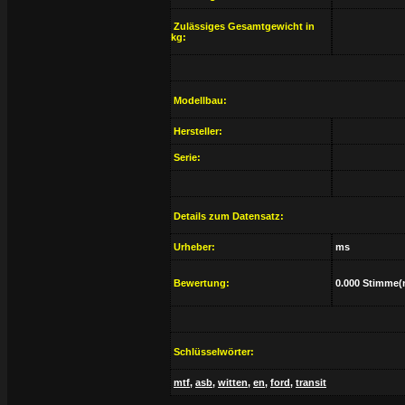
Zulässiges Gesamtgewicht in
kg:
Modellbau:
Hersteller:
Serie:
Details zum Datensatz:
Urheber:
ms
Bewertung:
0.000 Stimme(
Schlüsselwörter:
mtf
,
asb
,
witten
,
en
,
ford
,
transit