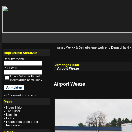
Home
/
Werk- & Betriebsfeuerwehren
/
Deutschland
/
Registrierte Benutzer
Benutzername:
Vorheriges Bild:
Passwort:
Airport Weeze
Beim nächsten Besuch
automatisch anmelden?
Airport Weeze
»
Password vergessen
Menü
>
Neue Bilder
>
Top Bilder
>
Kontakt
>
Links
>
Datenschutzerklärung
>
Impressum