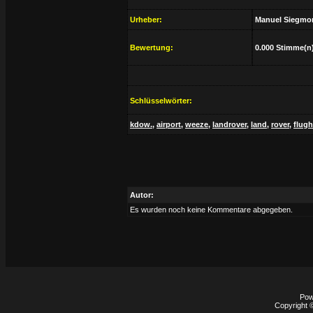
Urheber:
Manuel Siegmo
Bewertung:
0.000 Stimme(n
Schlüsselwörter:
kdow.
,
airport
,
weeze
,
landrover
,
land
,
rover
,
flug
Autor:
Es wurden noch keine Kommentare abgegeben.
Pow
Copyright