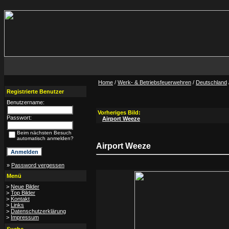
Home
/
Werk- & Betriebsfeuerwehren
/
Deutschland
Registrierte Benutzer
Benutzername:
Vorheriges Bild:
Passwort:
Airport Weeze
Beim nächsten Besuch
automatisch anmelden?
Airport Weeze
»
Password vergessen
Menü
>
Neue Bilder
>
Top Bilder
>
Kontakt
>
Links
>
Datenschutzerklärung
>
Impressum