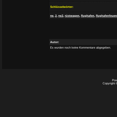
Schlüsselwörter:
rw
,
2
,
rw2
,
rüstwagen
,
flughafen
,
flughafenfeuer
Autor:
Es wurden noch keine Kommentare abgegeben.
Pow
Copyright