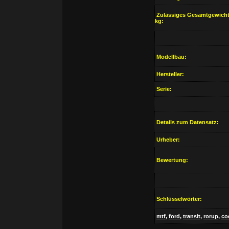
Zulässiges Gesamtgewicht
kg:
Modellbau:
Hersteller:
Serie:
Details zum Datensatz:
Urheber:
Bewertung:
Schlüsselwörter:
mtf
,
ford
,
transit
,
rorup
,
co