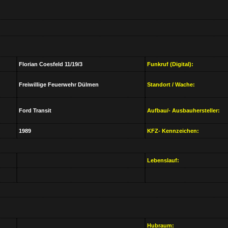
Florian Coesfeld 11/19/3
Funkruf (Digital):
Freiwillige Feuerwehr Dülmen
Standort / Wache:
Ford Transit
Aufbau/- Ausbauhersteller:
1989
KFZ- Kennzeichen:
Lebenslauf:
Hubraum: