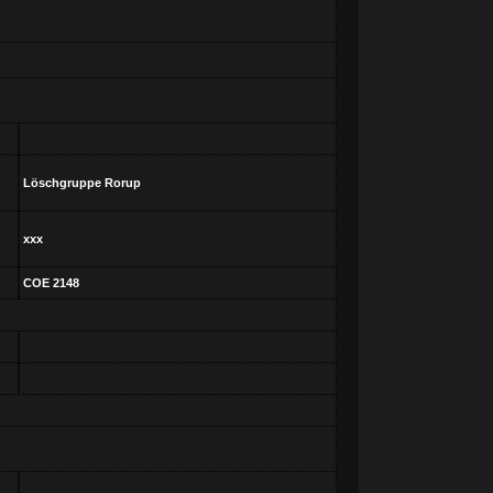
Löschgruppe Rorup
xxx
COE 2148