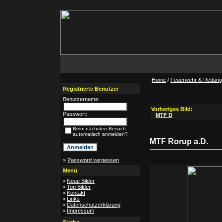
Home
/
Feuerwehr & Rettungs
Registrierte Benutzer
Benutzername:
Vorheriges Bild:
Passwort:
MTF D
Beim nächsten Besuch
automatisch anmelden?
MTF Rorup a.D.
»
Password vergessen
Menü
>
Neue Bilder
>
Top Bilder
>
Kontakt
>
Links
>
Datenschutzerklärung
>
Impressum