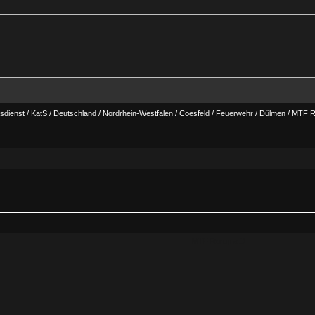
dienst / KatS
/
Deutschland
/
Nordrhein-Westfalen
/
Coesfeld
/
Feuerwehr
/
Dülmen
/ MTF R