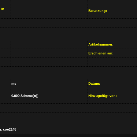
 in
Besatzung:
Artikelnummer:
Erschienen am:
ms
Datum:
0.000 Stimme(n))
Hinzugefügt von:
e
,
coe2148