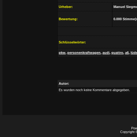
Urheber:
Manuel Siegm
Bewertung:
0.000 Stimme(
Schlüsselwörter:
pkw
,
personenkraftwagen
,
audi
,
quattro
,
a6
,
lüd
Autor:
Es wurden noch keine Kommentare abgegeben.
Pow
Copyright