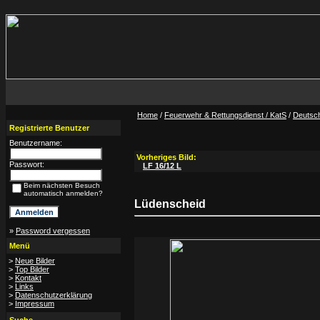
Home
/
Feuerwehr & Rettungsdienst / KatS
/
Deutsc
Registrierte Benutzer
Benutzername:
Vorheriges Bild:
Passwort:
LF 16/12 L
Beim nächsten Besuch
automatisch anmelden?
Lüdenscheid
»
Password vergessen
Menü
>
Neue Bilder
>
Top Bilder
>
Kontakt
>
Links
>
Datenschutzerklärung
>
Impressum