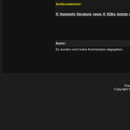
Schlüsselwörter:
ff
,
feuerwehr
,
flensburg
,
tarup
,
lf
,
lf16ts
,
lentner
,
Autor:
Es wurden noch keine Kommentare abgegeben.
Pow
Copyright