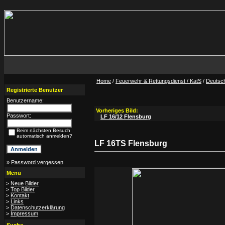
Home
/
Feuerwehr & Rettungsdienst / KatS
/
Deutsc
Registrierte Benutzer
Benutzername:
Vorheriges Bild:
Passwort:
LF 16/12 Flensburg
Beim nächsten Besuch
automatisch anmelden?
LF 16TS Flensburg
»
Password vergessen
Menü
>
Neue Bilder
>
Top Bilder
>
Kontakt
>
Links
>
Datenschutzerklärung
>
Impressum